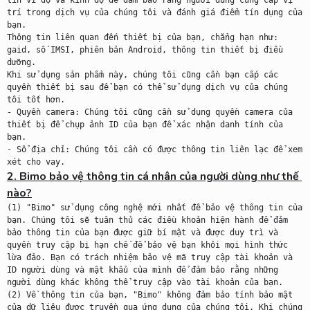
tin vĩ độ và kinh độ để đảm bảo rằng người dùng cung cấp vị 
trí trong dịch vụ của chúng tôi và đánh giá điểm tín dụng của 
bạn.

Thông tin liên quan đến thiết bị của bạn, chẳng hạn như: 
gaid, số IMSI, phiên bản Android, thông tin thiết bị điều 
dưỡng.

Khi sử dụng sản phẩm này, chúng tôi cũng cần bạn cấp các 
quyền thiết bị sau để bạn có thể sử dụng dịch vụ của chúng 
tôi tốt hơn.

- Quyền camera: Chúng tôi cũng cần sử dụng quyền camera của 
thiết bị để chụp ảnh ID của bạn để xác nhận danh tính của 
bạn.

- Sổ địa chỉ: Chúng tôi cần có được thông tin liên lạc để xem 
2. Bimo bảo vệ thông tin cá nhân của người dùng như thế 
nào?

(1) "Bimo" sử dụng công nghệ mới nhất để bảo vệ thông tin của 
bạn. Chúng tôi sẽ tuân thủ các điều khoản hiện hành để đảm 
bảo thông tin của bạn được giữ bí mật và được duy trì và 
quyền truy cập bị hạn chế để bảo vệ bạn khỏi mọi hình thức 
lừa đảo. Bạn có trách nhiệm bảo vệ mã truy cập tài khoản và 
ID người dùng và mật khẩu của mình để đảm bảo rằng những 
người dùng khác không thể truy cập vào tài khoản của bạn.

(2) Về thông tin của bạn, "Bimo" không đảm bảo tính bảo mật 
của dữ liệu được truyền qua ứng dụng của chúng tôi. Khi chúng 