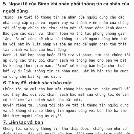
5. Ngoại lệ của Bimo khi phân phối thông tin cá nhân của 
người dùng 

"Bimo" sẽ tiết lộ thông tin cá nhân của người dùng cho các 
nhà cung cấp dịch vụ, người vay và thành viên nhóm của chúng 
tôi để giúp chúng tôi thực hiện một số hoạt động kinh doanh. 
Bao gồm các dịch vụ, thanh toán và thủ tục phòng chống gian 
lận, "Bimo" cũng sẽ chia sẻ thông tin về người dùng bên thứ 
ba với bất kỳ luật pháp và tòa án nào để ngăn chặn tổn thất 
tài chính và báo cáo hoạt động.

Hành vi bất hợp pháp hoặc điều tra vi phạm, trừ khi chúng tôi 
áp dụng các thay đổi chính sách và thông báo cho bạn về bất 
kỳ khoảng thời gian nào, "Bimo" sẽ không bán hoặc cho thuê 
bất kỳ dữ liệu thông tin cá nhân nào. Bất kỳ bên thứ ba được 
6. Thay đổi chính sách bảo mật

Chúng tôi sẽ gửi cho bạn một thông báo qua SMS hoặc email về 
các thay đổi đối với chính sách bảo mật của chúng tôi để bạn 
có thể xem lại chính sách bảo mật mới.

Quyền riêng tư: Chúng tôi bảo vệ tất cả thông tin người dùng 
và sẽ không chia sẻ thông tin người dùng với bên thứ ba trừ 
7. Liên lạc với bạn

Chúng tôi sử dụng thông tin thu thập được, chẳng hạn như số 