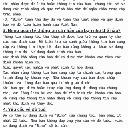
tôi nhận được dữ liệu hoặc thông tin của bạn, chúng tôi sẽ sử 
dụng các tính năng và quy trình bảo mật để ngăn chặn truy cập 
trái phép.

(3) "Bimo" tuân thủ đầy đủ và tuân thủ luật pháp và quy định 
3. Bimo quản lý thông tin cá nhân của bạn như thế nào?

Thông tin chúng tôi thu thập sẽ được lưu trữ và quản lý cho 
các mục đích sau: Để kiểm tra so sánh giữa thông tin bạn cung 
cấp và thông tin thực tế, đảm bảo rằng không ai khác sử dụng 
thông tin đó. Sử dụng danh tính của bạn;

Xác định khả năng của bạn để có được một khoản vay theo các 
điều khoản hiện có;

Giải quyết các nghĩa vụ phát sinh từ hợp đồng;

Xác nhận rằng thông tin bạn cung cấp là chính xác trong quá 
trình đăng ký khoản vay. Nếu khoản vay của bạn được chấp 
thuận, vui lòng đảm bảo quá trình giao dịch;

Khi bạn gọi điện hoặc truy cập ứng dụng di động của chúng 
tôi, vui lòng liên hệ với bạn để tìm hiểu tài khoản của bạn 
và cung cấp thông tin nhận dạng và cung cấp thông tin cập 
4. Yêu cầu về độ tuổi

Để có thể sử dụng dịch vụ "Bimo" của chúng tôi, bạn phải ít 
nhất 22 tuổi. Nếu bạn không đáp ứng yêu cầu về độ tuổi, việc 