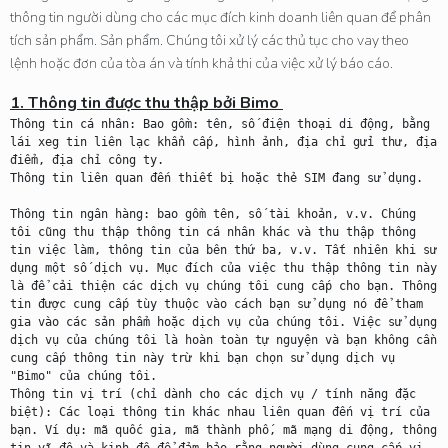
thông tin người dùng cho các mục đích kinh doanh liên quan để phân
tích sản phẩm. Sản phẩm. Chúng tôi xử lý các thủ tục cho vay theo
lệnh hoặc đơn của tòa án và tính khả thi của việc xử lý báo cáo.
1. Thông tin được thu thập bởi 
Bimo

Thông tin cá nhân: Bao gồm: tên, số điện thoại di động, bằng 
lái xeg tin liên lạc khẩn cấp, hình ảnh, địa chỉ gửi thư, địa 
điểm, địa chỉ công ty.

Thông tin liên quan đến thiết bị hoặc thẻ SIM đang sử dụng.

Thông tin ngân hàng: bao gồm tên, số tài khoản, v.v. Chúng 
tôi cũng thu thập thông tin cá nhân khác và thu thập thông 
tin việc làm, thông tin của bên thứ ba, v.v. Tất nhiên khi sử 
dụng một số dịch vụ. Mục đích của việc thu thập thông tin này 
là để cải thiện các dịch vụ chúng tôi cung cấp cho bạn. Thông 
tin được cung cấp tùy thuộc vào cách bạn sử dụng nó để tham 
gia vào các sản phẩm hoặc dịch vụ của chúng tôi. Việc sử dụng 
dịch vụ của chúng tôi là hoàn toàn tự nguyện và bạn không cần 
cung cấp thông tin này trừ khi bạn chọn sử dụng dịch vụ 
"Bimo" của chúng tôi.

Thông tin vị trí (chỉ dành cho các dịch vụ / tính năng đặc 
biệt): Các loại thông tin khác nhau liên quan đến vị trí của 
bạn. Ví dụ: mã quốc gia, mã thành phố, mã mạng di động, thông 