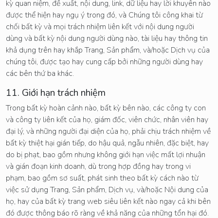
kỳ quan niệm, đề xuất, nội dung, link, dữ liệu hay lời khuyên nào
được thể hiện hay ngụ ý trong đó, và Chúng tôi công khai từ
chối bất kỳ và mọi trách nhiệm liên kết với nội dung người
dùng và bất kỳ nội dung người dùng nào, tài liệu hay thông tin
khả dụng trên hay khắp Trang, Sản phẩm, và/hoặc Dịch vụ của
chúng tôi, được tạo hay cung cấp bởi những người dùng hay
các bên thứ ba khác.
11. Giới hạn trách nhiệm
Trong bất kỳ hoàn cảnh nào, bất kỳ bên nào, các công ty con
và công ty liên kết của họ, giám đốc, viên chức, nhân viên hay
đại lý, và những người đại diện của họ, phải chịu trách nhiệm về
bất kỳ thiệt hại gián tiếp, do hậu quả, ngẫu nhiên, đặc biệt, hay
do bị phạt, bao gồm nhưng không giới hạn việc mất lợi nhuận
và gián đoạn kinh doanh, dù trong hợp đồng hay trong vi
phạm, bao gồm sơ suất, phát sinh theo bất kỳ cách nào từ
việc sử dụng Trang, Sản phẩm, Dịch vụ, và/hoặc Nội dung của
họ, hay của bất kỳ trang web siêu liên kết nào ngay cả khi bên
đó được thông báo rõ ràng về khả năng của những tổn hại đó.