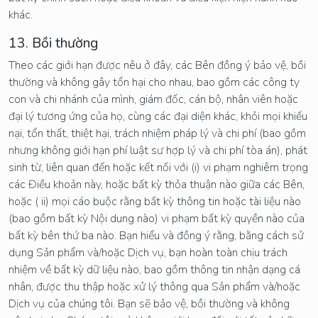
khác.
13. Bồi thường
Theo các giới hạn được nêu ở đây, các Bên đồng ý bảo vệ, bồi
thường và không gây tổn hại cho nhau, bao gồm các công ty
con và chi nhánh của mình, giám đốc, cán bộ, nhân viên hoặc
đại lý tương ứng của họ, cùng các đại diện khác, khỏi mọi khiếu
nại, tổn thất, thiệt hại, trách nhiệm pháp lý và chi phí (bao gồm
nhưng không giới hạn phí luật sư hợp lý và chi phí tòa án), phát
sinh từ, liên quan đến hoặc kết nối với (i) vi phạm nghiêm trọng
các Điều khoản này, hoặc bất kỳ thỏa thuận nào giữa các Bên,
hoặc ( ii) mọi cáo buộc rằng bất kỳ thông tin hoặc tài liệu nào
(bao gồm bất kỳ Nội dung nào) vi phạm bất kỳ quyền nào của
bất kỳ bên thứ ba nào. Bạn hiểu và đồng ý rằng, bằng cách sử
dụng Sản phẩm và/hoặc Dịch vụ, bạn hoàn toàn chịu trách
nhiệm về bất kỳ dữ liệu nào, bao gồm thông tin nhận dạng cá
nhân, được thu thập hoặc xử lý thông qua Sản phẩm và/hoặc
Dịch vụ của chúng tôi. Bạn sẽ bảo vệ, bồi thường và không