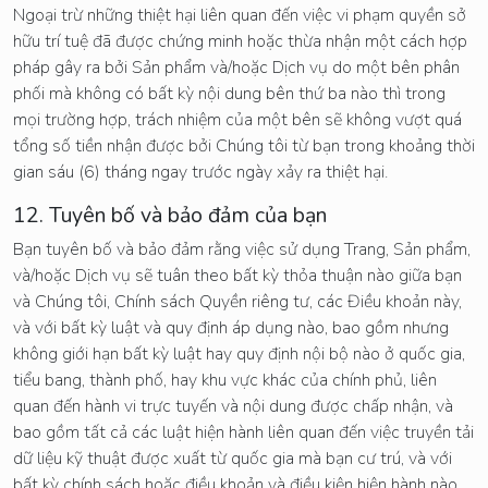
Ngoại trừ những thiệt hại liên quan đến việc vi phạm quyền sở
hữu trí tuệ đã được chứng minh hoặc thừa nhận một cách hợp
pháp gây ra bởi Sản phẩm và/hoặc Dịch vụ do một bên phân
phối mà không có bất kỳ nội dung bên thứ ba nào thì trong
mọi trường hợp, trách nhiệm của một bên sẽ không vượt quá
tổng số tiền nhận được bởi Chúng tôi từ bạn trong khoảng thời
gian sáu (6) tháng ngay trước ngày xảy ra thiệt hại.
12. Tuyên bố và bảo đảm của bạn
Bạn tuyên bố và bảo đảm rằng việc sử dụng Trang, Sản phẩm,
và/hoặc Dịch vụ sẽ tuân theo bất kỳ thỏa thuận nào giữa bạn
và Chúng tôi, Chính sách Quyền riêng tư, các Điều khoản này,
và với bất kỳ luật và quy định áp dụng nào, bao gồm nhưng
không giới hạn bất kỳ luật hay quy định nội bộ nào ở quốc gia,
tiểu bang, thành phố, hay khu vực khác của chính phủ, liên
quan đến hành vi trực tuyến và nội dung được chấp nhận, và
bao gồm tất cả các luật hiện hành liên quan đến việc truyền tải
dữ liệu kỹ thuật được xuất từ quốc gia mà bạn cư trú, và với
bất kỳ chính sách hoặc điều khoản và điều kiện hiện hành nào